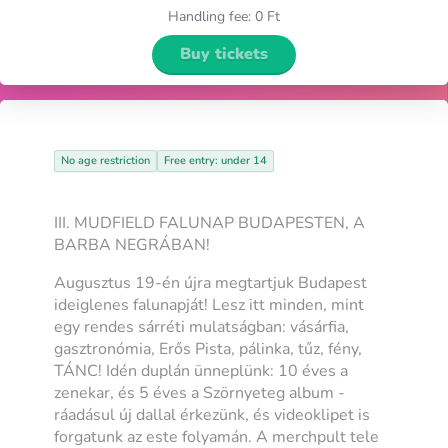
Handling fee
:
0 Ft
Buy tickets
No age restriction
Free entry: under 14
III. MUDFIELD FALUNAP BUDAPESTEN, A
BARBA NEGRÁBAN!
Augusztus 19-én újra megtartjuk Budapest
ideiglenes falunapját! Lesz itt minden, mint
egy rendes sárréti mulatságban: vásárfia,
gasztronómia, Erős Pista, pálinka, tűz, fény,
TÁNC! Idén duplán ünneplünk: 10 éves a
zenekar, és 5 éves a Szörnyeteg album -
ráadásul új dallal érkezünk, és videoklipet is
forgatunk az este folyamán. A merchpult tele