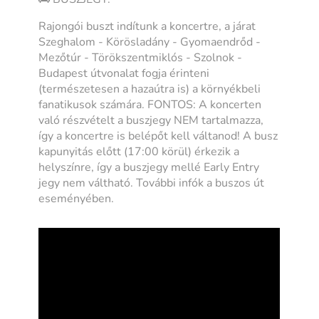
Rajongói buszt indítunk a koncertre, a járat
Szeghalom - Körösladány - Gyomaendrőd -
Mezőtúr - Törökszentmiklós - Szolnok -
Budapest útvonalat fogja érinteni
(természetesen a hazaútra is) a környékbeli
fanatikusok számára. FONTOS: A koncerten
való részvételt a buszjegy NEM tartalmazza,
így a koncertre is belépőt kell váltanod! A busz
kapunyitás előtt (17:00 körül) érkezik a
helyszínre, így a buszjegy mellé Early Entry
jegy nem váltható. További infók a buszos út
eseményében.