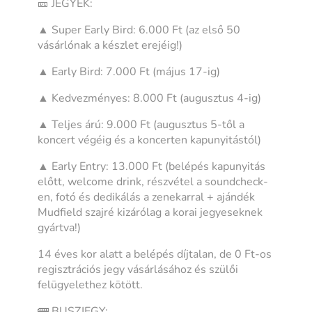
🎫 JEGYEK:
▲ Super Early Bird: 6.000 Ft (az első 50
vásárlónak a készlet erejéig!)
▲ Early Bird: 7.000 Ft (május 17-ig)
▲ Kedvezményes: 8.000 Ft (augusztus 4-ig)
▲ Teljes árú: 9.000 Ft (augusztus 5-től a
koncert végéig és a koncerten kapunyitástól)
▲ Early Entry: 13.000 Ft (belépés kapunyitás
előtt, welcome drink, részvétel a soundcheck-
en, fotó és dedikálás a zenekarral + ajándék
Mudfield szajré kizárólag a korai jegyeseknek
gyártva!)
14 éves kor alatt a belépés díjtalan, de 0 Ft-os
regisztrációs jegy vásárlásához és szülői
felügyelethez kötött.
🚌 BUSZJEGY: