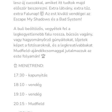
lesz új cuccokkal, amiket itt tudtok majd
először beszerezni. Extra látvány, extra tűz,
extra Falunap! 🤯 Az est kiváló vendégei az
Escape My Shadows és a Bad System!
A buli beöltözős, vegyétek fel a
legkegyetlenebb falu rossza, búcsús vagány,
vagy hagyományőrző gúnyáitokat, lőjetek
képet a fotósaroknál, és a legkreatívabbakat
Mudfield-ajándékcsomaggal jutalmazzuk az
este folyamán! 🏆
⏰ MENETREND:
17:30 - kapunyitás
18:10 - vendég
19:10 - vendég
20:15 - Mudfield