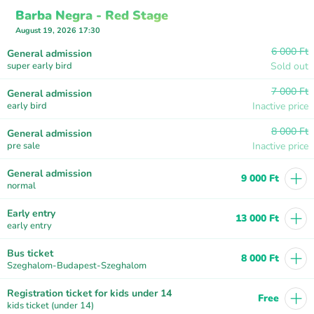
Barba Negra - Red Stage
August 19, 2026 17:30
6 000 Ft
General admission
super early bird
Sold out
7 000 Ft
General admission
early bird
Inactive price
8 000 Ft
General admission
pre sale
Inactive price
+
General admission
9 000 Ft
normal
+
Early entry
13 000 Ft
early entry
+
Bus ticket
8 000 Ft
Szeghalom-Budapest-Szeghalom
+
Registration ticket for kids under 14
Free
kids ticket (under 14)