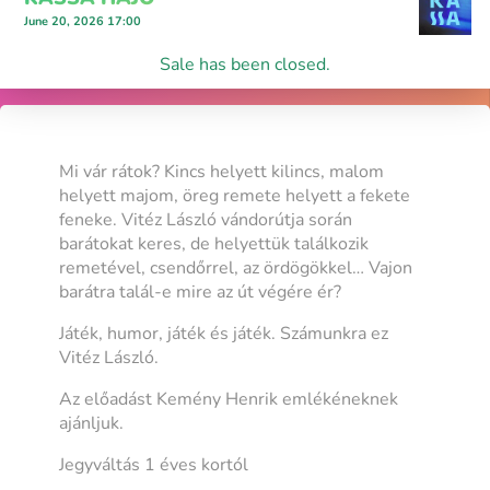
June 20, 2026 17:00
Sale has been closed.
Mi vár rátok? Kincs helyett kilincs, malom
helyett majom, öreg remete helyett a fekete
feneke. Vitéz László vándorútja során
barátokat keres, de helyettük találkozik
remetével, csendőrrel, az ördögökkel… Vajon
barátra talál-e mire az út végére ér?
Játék, humor, játék és játék. Számunkra ez
Vitéz László.
Az előadást Kemény Henrik emlékéneknek
ajánljuk.
Jegyváltás 1 éves kortól