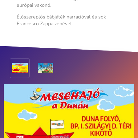
európai vakond.
Élőszereplős bábjáték narrációval és sok
Francesco Zappa zenével.