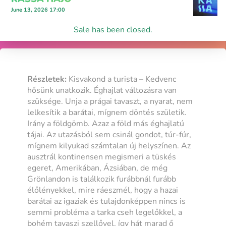
June 13, 2026 17:00
Sale has been closed.
Részletek:
Kisvakond a turista – Kedvenc
hősünk unatkozik. Éghajlat változásra van
szüksége. Unja a prágai tavaszt, a nyarat, nem
lelkesítik a barátai, mígnem döntés születik.
Irány a földgömb. Azaz a föld más éghajlatú
tájai. Az utazásból sem csinál gondot, túr-fúr,
mígnem kilyukad számtalan új helyszínen. Az
ausztrál kontinensen megismeri a tüskés
egeret, Amerikában, Ázsiában, de még
Grönlandon is találkozik furábbnál furább
élőlényekkel, mire ráeszmél, hogy a hazai
barátai az igaziak és tulajdonképpen nincs is
semmi probléma a tarka cseh legelőkkel, a
bohém tavaszi szellővel, így hát marad ő