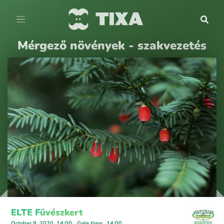
Mérgező növények - szakvezetés
ELTE Füvészkert
October 9, 2020, 14:00
Gate time
:
14:00