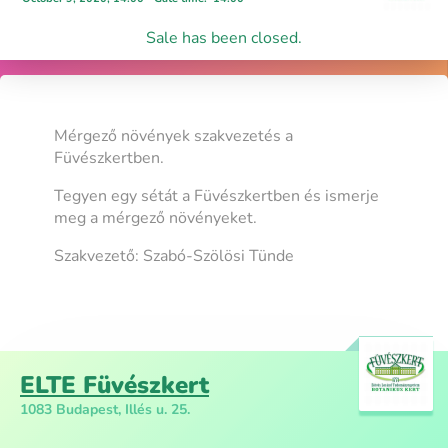
Sale has been closed.
Mérgező növények szakvezetés a
Füvészkertben.
Tegyen egy sétát a Füvészkertben és ismerje
meg a mérgező növényeket.
Szakvezető: Szabó-Szölösi Tünde
ELTE Füvészkert
1083 Budapest, Illés u. 25.