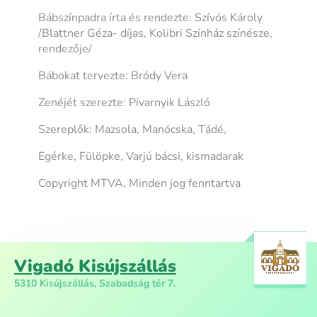
Bábszínpadra írta és rendezte: Szívós Károly
/Blattner Géza- díjas, Kolibri Színház színésze,
rendezője/
Bábokat tervezte: Bródy Vera
Zenéjét szerezte: Pivarnyik László
Szereplők: Mazsola, Manócska, Tádé,
Egérke, Fülöpke, Varjú bácsi, kismadarak
Copyright MTVA, Minden jog fenntartva
Vigadó Kisújszállás
5310 Kisújszállás, Szabadság tér 7.