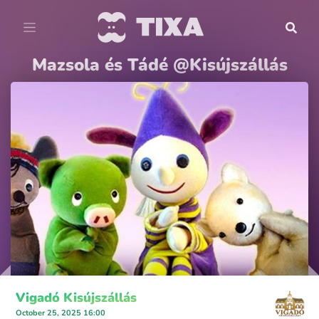
Mazsola és Tádé @Kisújszállás
Vigadó Kisújszállás
October 25, 2025 16:00