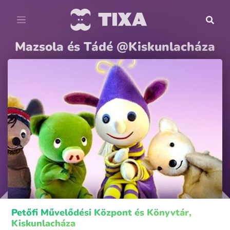
Mazsola és Tádé @Kiskunlacháza
Petőfi Művelődési Központ és Könyvtár,
Kiskunlacháza