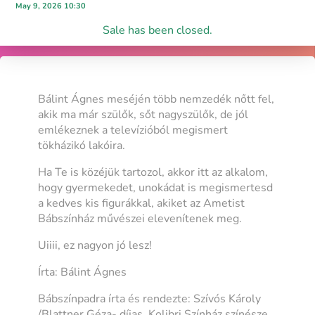
May 9, 2026 10:30
Sale has been closed.
Bálint Ágnes meséjén több nemzedék nőtt fel,
akik ma már szülők, sőt nagyszülők, de jól
emlékeznek a televízióból megismert
tökházikó lakóira.
Ha Te is közéjük tartozol, akkor itt az alkalom,
hogy gyermekedet, unokádat is megismertesd
a kedves kis figurákkal, akiket az Ametist
Bábszínház művészei elevenítenek meg.
Uiiii, ez nagyon jó lesz!
Írta: Bálint Ágnes
Bábszínpadra írta és rendezte: Szívós Károly
/Blattner Géza- díjas, Kolibri Színház színésze,