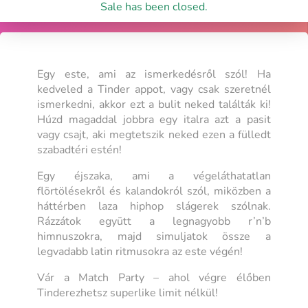
Sale has been closed.
Egy este, ami az ismerkedésről szól! Ha
kedveled a Tinder appot, vagy csak szeretnél
ismerkedni, akkor ezt a bulit neked találták ki!
Húzd magaddal jobbra egy italra azt a pasit
vagy csajt, aki megtetszik neked ezen a fülledt
szabadtéri estén!
Egy éjszaka, ami a végeláthatatlan
flörtölésekről és kalandokról szól, miközben a
háttérben laza hiphop slágerek szólnak.
Rázzátok együtt a legnagyobb r’n’b
himnuszokra, majd simuljatok össze a
legvadabb latin ritmusokra az este végén!
Vár a Match Party – ahol végre élőben
Tinderezhetsz superlike limit nélkül!