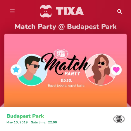
Match Party @ Budapest Park
Budapest Park
May 10, 2019
Gate time
:
22:00