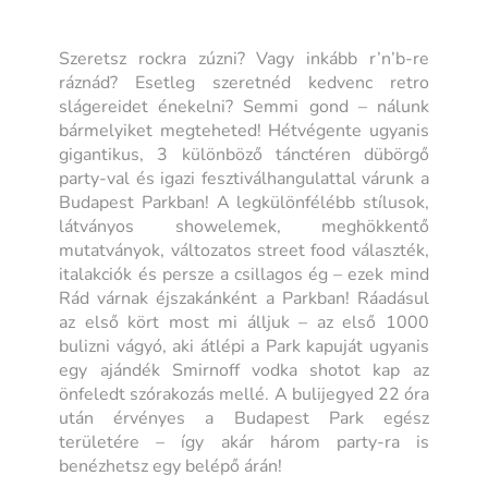
Szeretsz rockra zúzni? Vagy inkább r’n’b-re
ráznád? Esetleg szeretnéd kedvenc retro
slágereidet énekelni? Semmi gond – nálunk
bármelyiket megteheted! Hétvégente ugyanis
gigantikus, 3 különböző tánctéren dübörgő
party-val és igazi fesztiválhangulattal várunk a
Budapest Parkban! A legkülönfélébb stílusok,
látványos showelemek, meghökkentő
mutatványok, változatos street food választék,
italakciók és persze a csillagos ég – ezek mind
Rád várnak éjszakánként a Parkban! Ráadásul
az első kört most mi álljuk – az első 1000
bulizni vágyó, aki átlépi a Park kapuját ugyanis
egy ajándék Smirnoff vodka shotot kap az
önfeledt szórakozás mellé. A bulijegyed 22 óra
után érvényes a Budapest Park egész
területére – így akár három party-ra is
benézhetsz egy belépő árán!