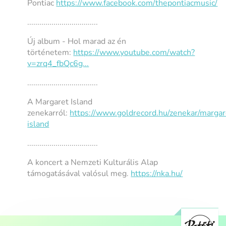
Pontiac
https://www.facebook.com/thepontiacmusic/
...................................
Új album - Hol marad az én
történetem:
https://www.youtube.com/watch?
v=zrq4_fbQc6g...
...................................
A Margaret Island
zenekarról:
https://www.goldrecord.hu/zenekar/margar
island
...................................
A koncert a Nemzeti Kulturális Alap
támogatásával valósul meg.
https://nka.hu/