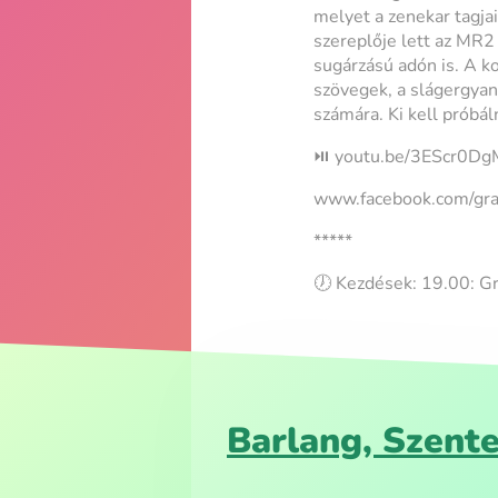
melyet a zenekar tagja
szereplője lett az MR2
sugárzású adón is. A 
szövegek, a slágergyan
számára. Ki kell próbáln
⏯️ youtu.be/3EScr0Dg
www.facebook.com/gra
*****
🕖 Kezdések: 19.00: Gr
Barlang, Szente