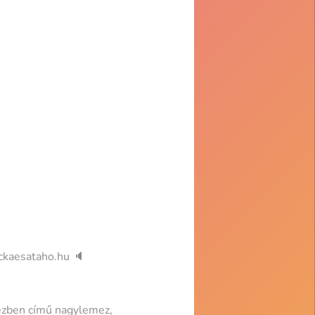
kaesataho.hu 🔈
kézben című nagylemez,