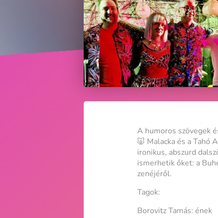
A humoros szövegek és 
🐷 Malacka és a Tahó A
ironikus, abszurd dals
ismerhetik őket: a Buhe
zenéjéről.
Tagok:
Borovitz Tamás: ének