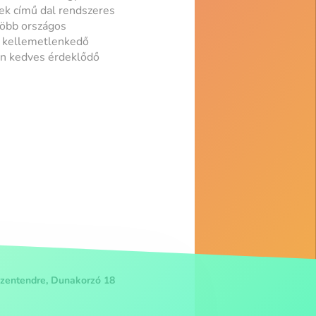
ek című dal rendszeres
több országos
n kellemetlenkedő
en kedves érdeklődő
zentendre, Dunakorzó 18