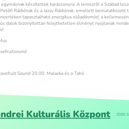
i egymásnak készítettek karácsonyra. A lemezről a Szabad lesz
 Petőfi Rádiónak és a Jazzy Rádiónak, emellett bemutatkozott 
koncerteken tapasztalható energikus előadásmód, a kellemese
ús dalok bizonyítottan felejthetetlen élményt nyújtanak mind
i!
Mus
vefruitsound
avefruit Sound 20.00: Malacka és a Tahó
ndrei Kulturális Központ
2000 S