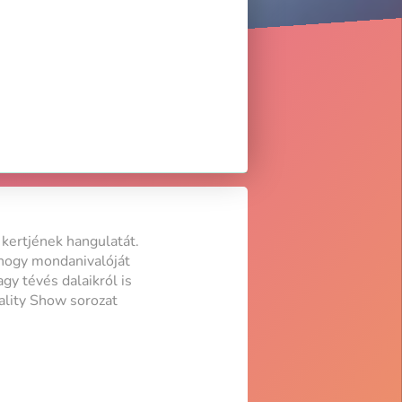
kertjének hangulatát.
 hogy mondanivalóját
gy tévés dalaikról is
eality Show sorozat