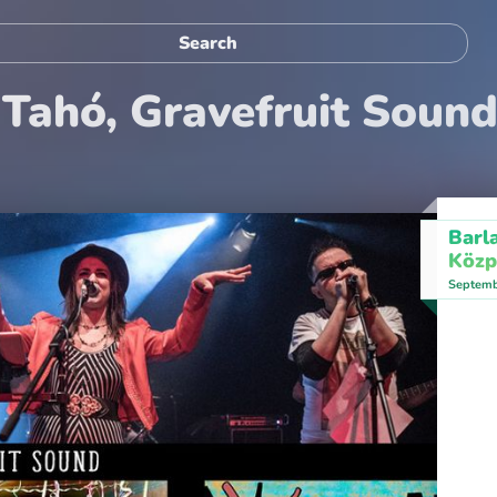
 Tahó, Gravefruit Sound
Barl
Közp
Septemb