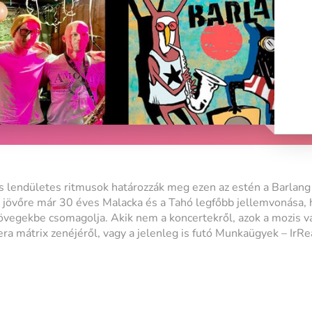
lendületes ritmusok határozzák meg ezen az estén a Barlang 
 jövőre már 30 éves Malacka és a Tahó legfőbb jellemvonása,
zövegekbe csomagolja. Akik nem a koncertekről, azok a mozis va
ra mátrix zenéjéről, vagy a jelenleg is futó Munkaügyek – IrR