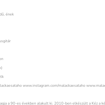
dű, ének
usgitár
on
k)
lk
ackaesataho www.instagram.com/malackaesataho www.malac
gja a 90-es években alakult ki. 2010-ben elkészült a Kéz a 