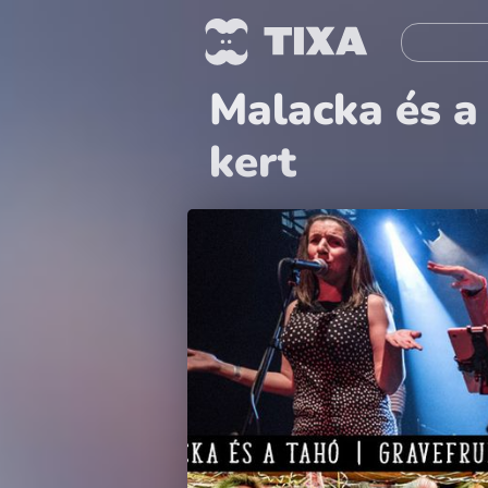
Malacka és a
kert