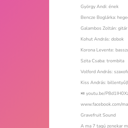
György Andi: ének
Bencze Boglárka: hege
Galambos Zoltán: gitár
Kohut András: dobok
Korona Levente: bassz
Szita Csaba: trombita
Volford András: szaxof
Kiss András: billentyű(
⏯️ youtu.be/P8d1IH0Xz
www.facebook.com/mal
Gravefruit Sound
A ma 7 tagú zenekar ma