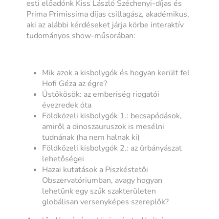
esti előadónk Kiss László Széchenyi-díjas és
Prima Primissima díjas csillagász, akadémikus,
aki az alábbi kérdéseket járja körbe interaktív
tudományos show-műsorában:
Mik azok a kisbolygók és hogyan került fel
Hofi Géza az égre?
Üstökösök: az emberiség riogatói
évezredek óta
Földközeli kisbolygók 1.: becsapódások,
amiről a dinoszauruszok is mesélni
tudnának (ha nem halnak ki)
Földközeli kisbolygók 2.: az űrbányászat
lehetőségei
Hazai kutatások a Piszkéstetői
Obszervatóriumban, avagy hogyan
lehetünk egy szűk szakterületen
globálisan versenyképes szereplők?