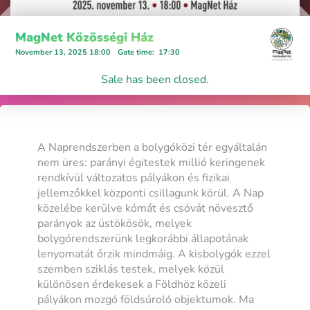
MagNet Közösségi Ház
November 13, 2025 18:00
Gate time
:
17:30
Sale has been closed.
A Naprendszerben a bolygóközi tér egyáltalán
nem üres: parányi égitestek millió keringenek
rendkívül változatos pályákon és fizikai
jellemzőkkel központi csillagunk körül. A Nap
közelébe kerülve kómát és csóvát növesztő
parányok az üstökösök, melyek
bolygórendszerünk legkorábbi állapotának
lenyomatát őrzik mindmáig. A kisbolygók ezzel
szemben sziklás testek, melyek közül
különösen érdekesek a Földhöz közeli
pályákon mozgó földsúroló objektumok. Ma