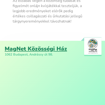
Az előadás végén a közönség tudását és
figyelmét onlájn kvízjátékkal teszteljük, a
legjobb eredményeket elérők pedig
értékes csillagászati és űrkutatási jellegű
tárgynyereményekkel távozhatnak!
MagNet Közösségi Ház
1062 Budapest, Andrássy út 98.