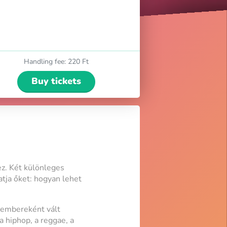
Handling fee
:
220 Ft
Buy tickets
z. Két különleges
atja őket: hogyan lehet
ntembereként vált
a hiphop, a reggae, a