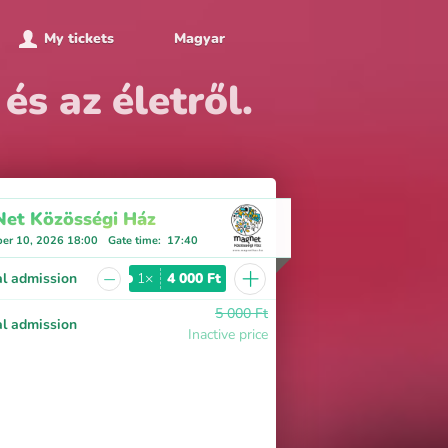
My tickets
Magyar
s az életről.
et Közösségi Ház
er 10, 2026 18:00
Gate time
:
17:40
+
−
l admission
1×
4 000 Ft
5 000 Ft
l admission
Inactive price