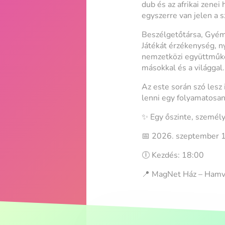
dub és az afrikai zene
egyszerre van jelen a s
Beszélgetőtársa, Gyémá
Játékát érzékenység, n
nemzetközi együttműkö
másokkal és a világgal.
Az este során szó lesz 
lenni egy folyamatosan 
✨ Egy őszinte, személy
📅 2026. szeptember 10
🕕 Kezdés: 18:00
📍 MagNet Ház – Hamv