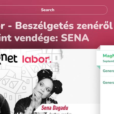
- Beszélgetés zenéről é
int vendége: SENA
MagN
Septemb
Genera
Genera