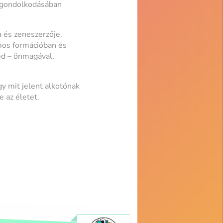
s gondolkodásában
a és zeneszerzője.
ámos formációban és
éd – önmagával,
gy mit jelent alkotónak
e az életet.