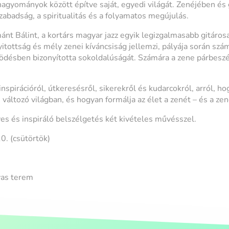
i hagyományok között építve saját, egyedi világát. Zenéjében é
zabadság, a spiritualitás és a folyamatos megújulás.
nt Bálint, a kortárs magyar jazz egyik legizgalmasabb gitáros
yitottság és mély zenei kíváncsiság jellemzi, pályája során sz
désben bizonyította sokoldalúságát. Számára a zene párbesz
inspirációról, útkeresésről, sikerekről és kudarcokról, arról, ho
változó világban, és hogyan formálja az élet a zenét – és a zen
es és inspiráló belszélgetés két kivételes művésszel.
. (csütörtök)
as terem