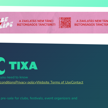
g you need to know
conditions
Privacy policy
Website Terms of Use
Contact
, pre-sale for clubs, festivals, event organizers and