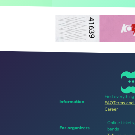
Find everythin
Information
FAQ
Terms and 
Career
Online tickets
For organizers
bands