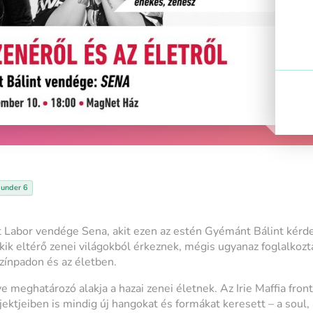
 under 6
Labor vendége Sena, akit ezen az estén Gyémánt Bálint kérde
akik eltérő zenei világokból érkeznek, mégis ugyanaz foglalkozt
színpadon és az életben.
e meghatározó alakja a hazai zenei életnek. Az Irie Maffia fro
jektjeiben is mindig új hangokat és formákat keresett – a soul, 