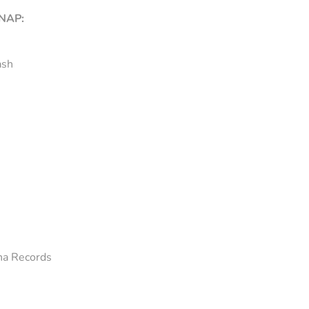
RNAP:
ash
na Records