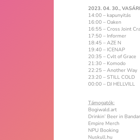
2023. 04. 30., VASÁ
14:00 – kapunyitás
16:00 – Oaken
16:55 – Cross Joint Cr
17:50 – Informer
18:45 – AZE N
19:40 – ICENAP
20:35 – Cvlt of Grace
21:30 – Komodo
22:25 – Another Way
23:20 – STILL COLD
00:00 – DJ HELLVILL
Támogatók:
Bogiwald.art
Drinkin’ Beer in Banda
Empire Merch
NPU Booking
Nuskull.hu