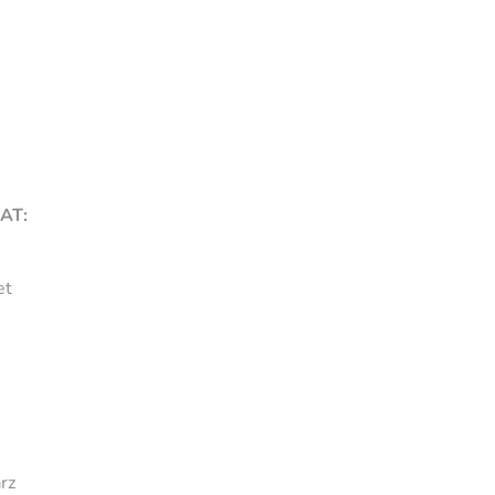
AT:
et
rz