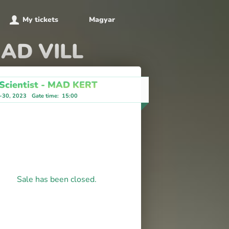
My tickets
Magyar
 MAD VILL
Scientist - MAD KERT
8-30, 2023
Gate time
:
15:00
Sale has been closed.