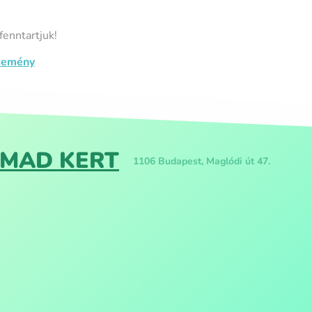
fenntartjuk!
semény
- MAD KERT
1106 Budapest, Maglódi út 47.