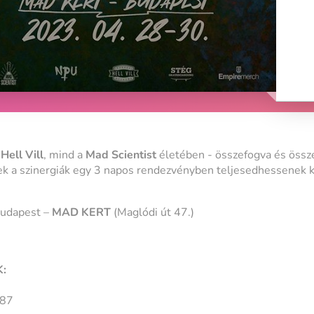
a
Hell Vill
, mind a
Mad Scientist
életében - összefogva és össz
k a szinergiák egy 3 napos rendezvényben teljesedhessenek k
Budapest –
MAD KERT
(Maglódi út 47.)
K:
r87