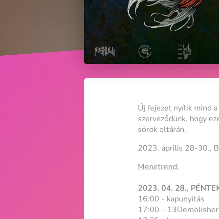
Új fejezet nyílik mind 
szerveződünk, hogy eze
sörök oltárán.
2023. április 28-30., 
Menetrend:
2023. 04. 28., PÉNTE
16:00 - kapunyitás
17:00 – 13Demölishe