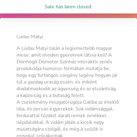
Sale has been closed.
Ludas Matyi
A Lúdas Matyi talán a legismertebb magyar
mese, amit minden gyereknek látnia kell! A
Dörmögő Dömötör Színház interaktív zenés
produkciója humoros formában mutatja be,
hogy egy furfangos szegény legény hogyan jár
túl a gazdag uraság eszén, és miként
diadalmaskodik az ügyesség és az elszántság,
a kapzsiság és a butaság felett.
A cselekmény mozgatórugója Galiba az éneklő
liba, és persze a gyerekek. Sok vidámsággal,
fordulattal tűzdelt darab remek zenékkel,
népdalokkal. A vidám játék a kicsik nagy
mulatságára szolgál, és még a szülők is
remekül szórakoznak.