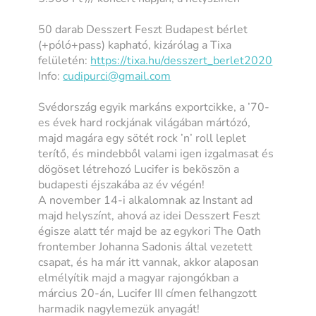
50 darab Desszert Feszt Budapest bérlet
(+póló+pass) kapható, kizárólag a Tixa
felületén:
https://tixa.hu/
desszert_berlet2020
Info:
cudipurci@gmail.com
Svédország egyik markáns exportcikke, a ’70-
es évek hard rockjának világában mártózó,
majd magára egy sötét rock ’n’ roll leplet
terítő, és mindebből valami igen izgalmasat és
dögöset létrehozó Lucifer is beköszön a
budapesti éjszakába az év végén!
A november 14-i alkalomnak az Instant ad
majd helyszínt, ahová az idei Desszert Feszt
égisze alatt tér majd be az egykori The Oath
frontember Johanna Sadonis által vezetett
csapat, és ha már itt vannak, akkor alaposan
elmélyítik majd a magyar rajongókban a
március 20-án, Lucifer III címen felhangzott
harmadik nagylemezük anyagát!