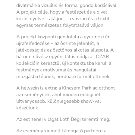
divatmárka vizuális és formai gondolkodásával.
A projekt célja, hogy a festészet és a divat
közös nyelvet találjon – a vászon és a textil
egymás természetes folytatásává váljon.
A projekt központi gondolata a gyermeki én
újrafelfedezése – az őszinte jelenlét, a
játékosság és az ösztönös alkotás állapota. A
három művész egyéni látásmódja a LOZAR
kollekcióin keresztül új kontextusba kerül: a
festmények motívumai és hangulatai
mozgásba lépnek, hordható formát öltenek.
A helyszín is extra: a Kincsem Park ad otthont
az eseménynek, ahol minden eddiginél
látványosabb, különlegesebb show-val
készülünk.
Az est zenei világát Lotfi Begi teremti meg.
Az esemény kiemelt támogató partnere a