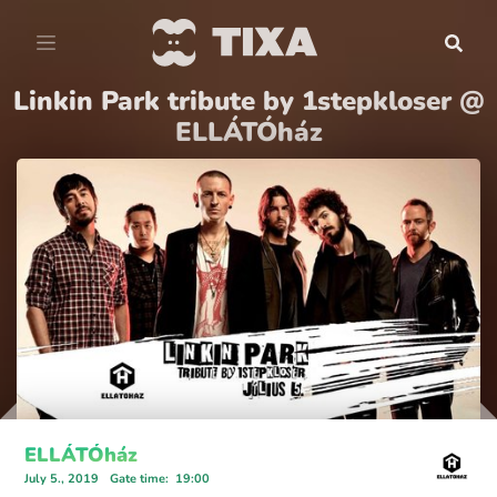
Linkin Park tribute by 1stepkloser @
ELLÁTÓház
ELLÁTÓház
July 5., 2019
Gate time
:
19:00