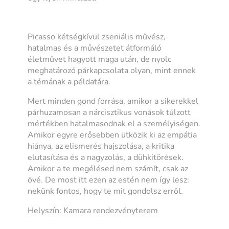
Picasso kétségkívül zseniális művész,
hatalmas és a művészetet átformáló
életművet hagyott maga után, de nyolc
meghatározó párkapcsolata olyan, mint ennek
a témának a példatára.
Mert minden gond forrása, amikor a sikerekkel
párhuzamosan a nárcisztikus vonások túlzott
mértékben hatalmasodnak el a személyiségen.
Amikor egyre erősebben ütközik ki az empátia
hiánya, az elismerés hajszolása, a kritika
elutasítása és a nagyzolás, a dühkitörések.
Amikor a te megélésed nem számít, csak az
övé. De most itt ezen az estén nem így lesz:
nekünk fontos, hogy te mit gondolsz erről.
Helyszín: Kamara rendezvényterem