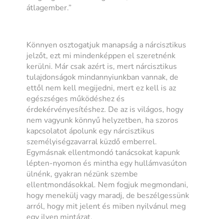
átlagember.”
Könnyen osztogatjuk manapság a nárcisztikus
jelzőt, ezt mi mindenképpen el szeretnénk
kerülni. Már csak azért is, mert nárcisztikus
tulajdonságok mindannyiunkban vannak, de
ettől nem kell megijedni, mert ez kell is az
egészséges működéshez és
érdekérvényesítéshez. De az is világos, hogy
nem vagyunk könnyű helyzetben, ha szoros
kapcsolatot ápolunk egy nárcisztikus
személyiségzavarral küzdő emberrel.
Egymásnak ellentmondó tanácsokat kapunk
lépten-nyomon és mintha egy hullámvasúton
ülnénk, gyakran nézünk szembe
ellentmondásokkal. Nem fogjuk megmondani,
hogy menekülj vagy maradj, de beszélgessünk
arról, hogy mit jelent és miben nyilvánul meg
egy ilyen mintázat.