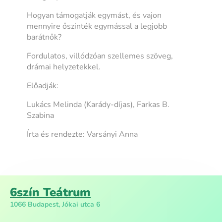
Hogyan támogatják egymást, és vajon
mennyire őszinték egymással a legjobb
barátnők?
Fordulatos, villódzóan szellemes szöveg,
drámai helyzetekkel.
Előadják:
Lukács Melinda (Karády-díjas), Farkas B.
Szabina
Írta és rendezte: Varsányi Anna
6szín Teátrum
1066 Budapest, Jókai utca 6