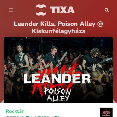
Leander Kills, Poison Alley @
Kiskunfélegyháza
Rocktár
December 15, 2018
Gate time
:
20:00