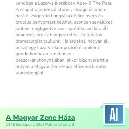
vendége a Lazarvs (korábban Apey & The Pea).
A csapatra jellemző stoner, sludge és doom
daráló, zsigerelő hangzása elsőre nyers és
brutális benyomást kelthet, azonban zenéjüket
jobban megfigyelve ezer aprólékosan kitalált
nüanszot, precíz hangszerelést és tudatos
dramaturgiát találunk. Ha érdekel, hogyan áll
össze egy Lazarvs-kompozíció és miként
gondolkodnak a zenei pokol
boszorkánykonyhájában, akkor bizonyára itt a
helyed a Magyar Zene Háza élőzenei kreatív
workshopján!
A Magyar Zene Háza
1146 Budapest, Olof Palme sétány 3