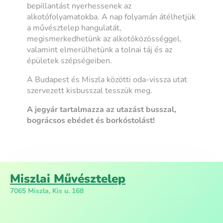
bepillantást nyerhessenek az
alkotófolyamatokba. A nap folyamán átélhetjük
a művésztelep hangulatát,
megismerkedhetünk az alkotóközösséggel,
valamint elmerülhetünk a tolnai táj és az
épületek szépségeiben.
A Budapest és Miszla közötti oda-vissza utat
szervezett kisbusszal tesszük meg.
A jegyár tartalmazza az utazást busszal,
bográcsos ebédet és borkóstolást!
Miszlai Művésztelep
7065 Miszla, Kis u. 168