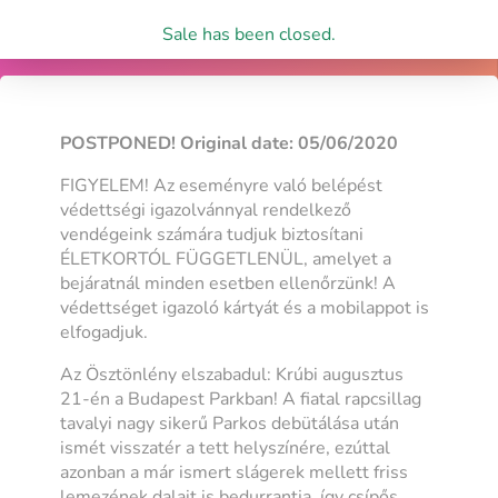
Sale has been closed.
POSTPONED! Original date: 05/06/2020
FIGYELEM! Az eseményre való belépést
védettségi igazolvánnyal rendelkező
vendégeink számára tudjuk biztosítani
ÉLETKORTÓL FÜGGETLENÜL, amelyet a
bejáratnál minden esetben ellenőrzünk! A
védettséget igazoló kártyát és a mobilappot is
elfogadjuk.
Az Ösztönlény elszabadul: Krúbi augusztus
21-én a Budapest Parkban! A fiatal rapcsillag
tavalyi nagy sikerű Parkos debütálása után
ismét visszatér a tett helyszínére, ezúttal
azonban a már ismert slágerek mellett friss
lemezének dalait is bedurrantja, így csípős