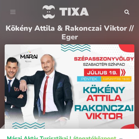
Kökény Attila & Rakonczai Viktor //
Eger
Márai Aktív Turisztikai Látogatóközpont