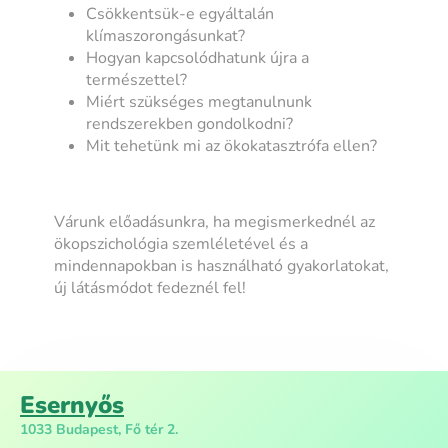
Csökkentsük-e egyáltalán
klímaszorongásunkat?
Hogyan kapcsolódhatunk újra a
természettel?
Miért szükséges megtanulnunk
rendszerekben gondolkodni?
Mit tehetünk mi az ökokatasztrófa ellen?
Várunk előadásunkra, ha megismerkednél az
ökopszichológia szemléletével és a
mindennapokban is használható gyakorlatokat,
új látásmódot fedeznél fel!
Esernyős
1033 Budapest, Fő tér 2.