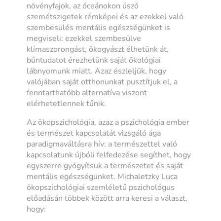
növényfajok, az óceánokon úszó
szemétszigetek rémképei és az ezekkel való
szembesülés mentális egészségünket is
megviseli: ezekkel szembesülve
klímaszorongást, ökogyászt élhetünk át,
bűntudatot érezhetünk saját ökológiai
lábnyomunk miatt. Azaz észleljük, hogy
valójában saját otthonunkat pusztítjuk el, a
fenntarthatóbb alternatíva viszont
elérhetetlennek tűnik.
Az ökopszichológia, azaz a pszichológia ember
és természet kapcsolatát vizsgáló ága
paradigmaváltásra hív: a természettel való
kapcsolatunk újbóli felfedezése segíthet, hogy
egyszerre gyógyítsuk a természetet és saját
mentális egészségünket. Michaletzky Luca
ökopszichológiai szemléletű pszichológus
előadásán többek között arra keresi a választ,
hogy: