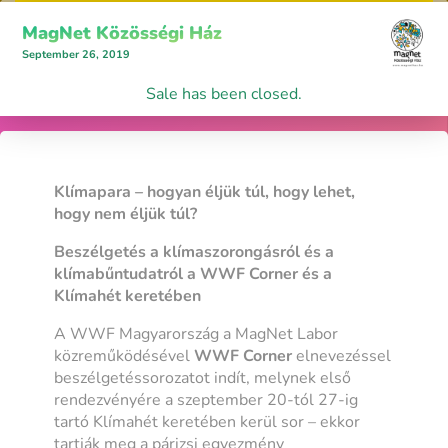
MagNet Közösségi Ház
September 26, 2019
Sale has been closed.
Klímapara – hogyan éljük túl, hogy lehet,
hogy nem éljük túl?
Beszélgetés a klímaszorongásról és a
klímabűntudatról a WWF Corner és a
Klímahét keretében
A WWF Magyarország a MagNet Labor
közreműködésével
WWF Corner
elnevezéssel
beszélgetéssorozatot indít, melynek első
rendezvényére a szeptember 20-tól 27-ig
tartó Klímahét keretében kerül sor – ekkor
tartják meg a párizsi egyezmény