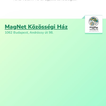
MagNet Közösségi Ház
1062 Budapest, Andrássy út 98.