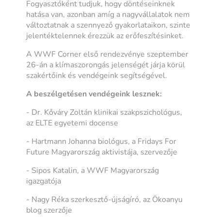
Fogyasztóként tudjuk, hogy döntéseinknek
hatása van, azonban amíg a nagyvállalatok nem
változtatnak a szennyező gyakorlataikon, szinte
jelentéktelennek érezzük az erőfeszítésinket.
A WWF Corner első rendezvénye szeptember
26-án a klímaszorongás jelenségét járja körül
szakértőink és vendégeink segítségével.
A beszélgetésen vendégeink lesznek:
- Dr. Kőváry Zoltán klinikai szakpszichológus,
az ELTE egyetemi docense
- Hartmann Johanna biológus, a Fridays For
Future Magyarország aktivistája, szervezője
- Sipos Katalin, a WWF Magyarország
igazgatója
- Nagy Réka szerkesztő-újságíró, az Ökoanyu
blog szerzője