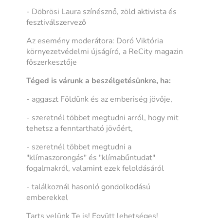
- Döbrösi Laura színésznő, zöld aktivista és
fesztiválszervező
Az esemény moderátora: Doró Viktória
környezetvédelmi újságíró, a ReCity magazin
főszerkesztője
Téged is várunk a beszélgetésünkre, ha:
- aggaszt Földünk és az emberiség jövője,
- szeretnél többet megtudni arról, hogy mit
tehetsz a fenntartható jövőért,
- szeretnél többet megtudni a
"klímaszorongás" és "klímabűntudat"
fogalmakról, valamint ezek feloldásáról
- találkoznál hasonló gondolkodású
emberekkel
Tarts velünk Te is! Együtt lehetséges!