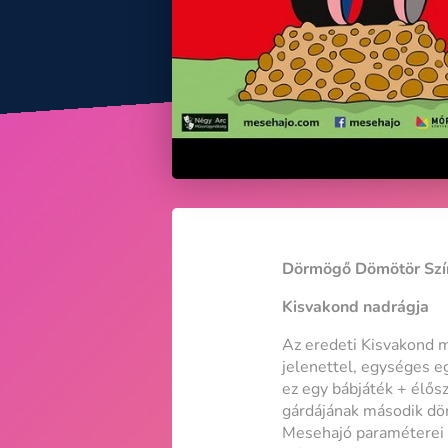
Dörmögő Dömötör Szí
Kisvakond nadrágja
Az eredeti Kisvakond m
jelenettel, egységes e
ez egy bábjáték + élős
gárdájának második dör
Mesehajó paraméterei a