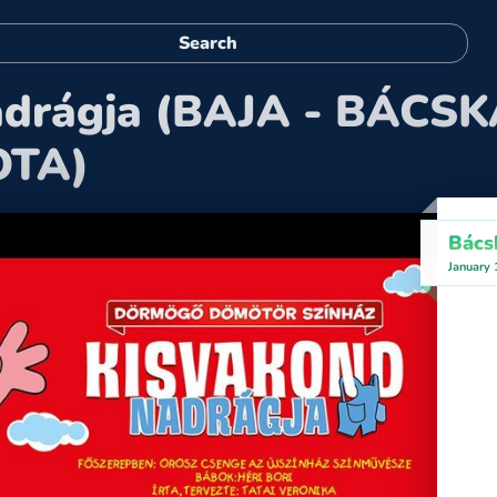
adrágja (BAJA - BÁCSK
OTA)
Bács
January