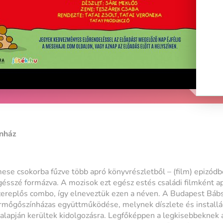
nház
ese csokorba fűzve több apró könyvrészletből – (film) epizódb
gésszé formázva. A mozisok ezt egész estés családi filmként ap
zereplős combo, így elneveztük ezen a néven. A Budapest Bábs
mőgőszínházas együttműködése, melynek díszlete és installác
lapján kerültek kidolgozásra. Legfőképpen a legkisebbeknek ajá