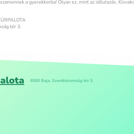
isszamennek a gyerekkorba! Olyan ez, mint az időutazás. Kisvak
LTÚRPALOTA
ság tér 3.
alota
6500 Baja, Szentháromság tér 3.