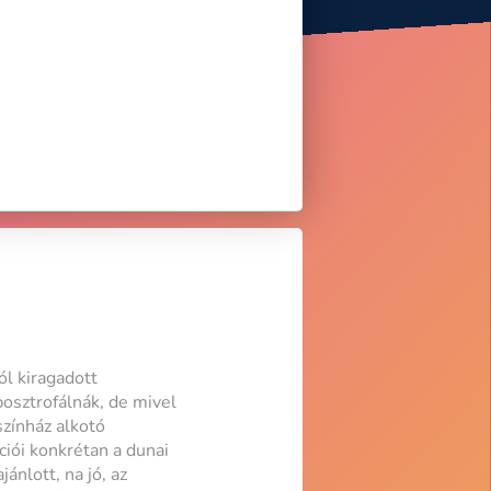
ól kiragadott
osztrofálnák, de mivel
zínház alkotó
iói konkrétan a dunai
nlott, na jó, az