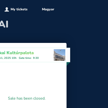
My tickets
Magyar
AI
kai Kultúrpalota
 11, 2025 10h
Gate time
:
9:30
Sale has been closed.