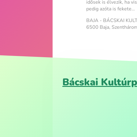
idősek is élvezik, ha v
pedig azóta is fekete…
BAJA - BÁCSKAI KU
6500 Baja, Szenthárom
Bácskai Kultúrp