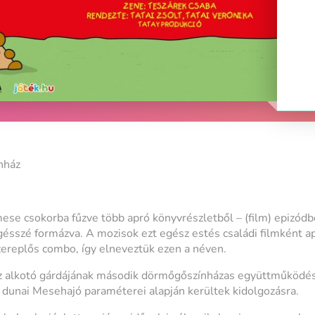
nház
ese csokorba fűzve több apró könyvrészletből – (film) epizódb
gésszé formázva. A mozisok ezt egész estés családi filmként ap
zereplős combo, így elneveztük ezen a néven.
 alkotó gárdájának második dörmőgőszínházas együttműködés
a dunai Mesehajó paraméterei alapján kerültek kidolgozásra.