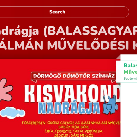
adrágja (BALASSAGYA
KÁLMÁN MŰVELŐDÉSI 
Bala
Műve
Septemb