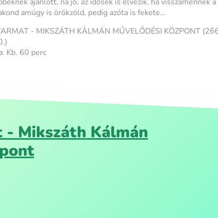
eknek ajánlott, na jó, az idősek is élvezik, ha visszamennek a
akond amúgy is örökzöld, pedig azóta is fekete…
YARMAT - MIKSZÁTH KÁLMÁN MŰVELŐDÉSI KÖZPONT (2660
0.)
: Kb. 60 perc
 - Mikszáth Kálmán
zpont