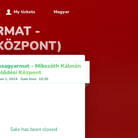
My tickets
Magyar
RMAT -
KÖZPONT)
ssagyarmat - Mikszáth Kálmán
lődési Központ
er 1, 2024
Gate time
:
10:30
Sale has been closed.