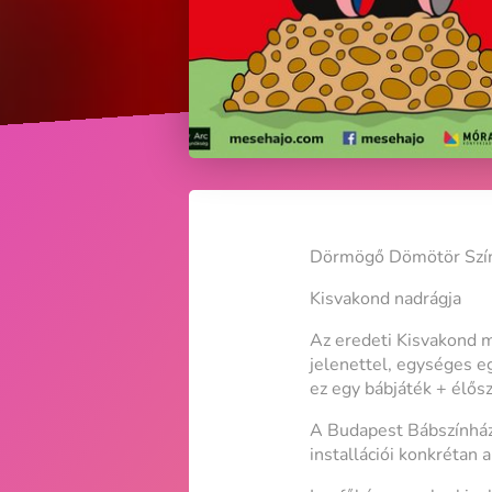
Dörmögő Dömötör Szí
Kisvakond nadrágja
Az eredeti Kisvakond m
jelenettel, egységes e
ez egy bábjáték + élős
A Budapest Bábszínház
installációi konkrétan 