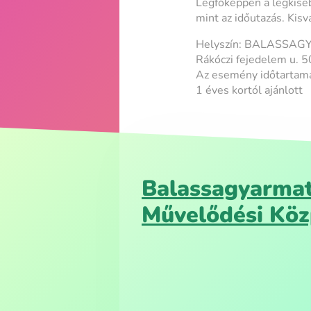
Legfőképpen a legkisebb
mint az időutazás. Kisv
Helyszín: BALASSAG
Rákóczi fejedelem u. 5
Az esemény időtartama
1 éves kortól ajánlott
Balassagyarmat
Művelődési Kö