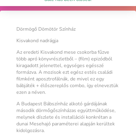
Dörmögő Dömötör Színház
Kisvakond nadrágja
Az eredeti Kisvakond mese csokorba fűzve
több apró könyvrészletből – (film) epizódból
kiragadott jelenettel, egységes egésszé
formázva. A mozisok ezt egész estés családi
filmként aposztrofálnák, de mivel ez egy
bábjáték + élőszereplős combo, így elneveztük
ezen a néven.
A Budapest Bábszínház alkotó gárdájának
második dörmőgőszínházas együttműködése,
melynek díszlete és installációi konkrétan a
dunai Mesehajó paraméterei alapján kerültek
kidolgozásra.