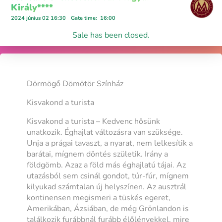
Király****
2024 június 02 16:30
Gate time
:
16:00
Sale has been closed.
Dörmögő Dömötör Színház
Kisvakond a turista
Kisvakond a turista – Kedvenc hősünk
unatkozik. Éghajlat változásra van szüksége.
Unja a prágai tavaszt, a nyarat, nem lelkesítik a
barátai, mígnem döntés születik. Irány a
földgömb. Azaz a föld más éghajlatú tájai. Az
utazásból sem csinál gondot, túr-fúr, mígnem
kilyukad számtalan új helyszínen. Az ausztrál
kontinensen megismeri a tüskés egeret,
Amerikában, Ázsiában, de még Grönlandon is
találkozik furábbnál furább élőlényekkel, mire