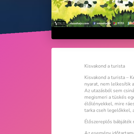
Kisvakond a turista
Kisvakond a turista – K
nyarat, nem lelkesítik 
Az utazásból sem csiná
megismeri a tüskés ege
élőlényekkel, mire ráe
tarka cseh legelőkkel, 
Élőszereplős bábjáték 
Az esemény időtartama