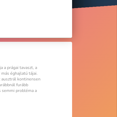
 a prágai tavaszt, a
 más éghajlatú tájai.
z ausztrál kontinensen
urábbnál furább
 is semmi probléma a