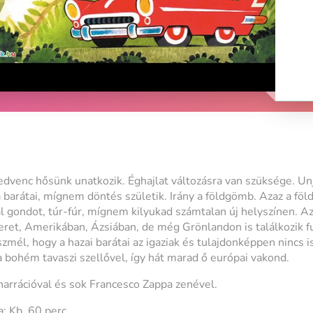
edvenc hősünk unatkozik. Éghajlat változásra van szüksége. Unja
a barátai, mígnem döntés születik. Irány a földgömb. Azaz a föld
l gondot, túr-fúr, mígnem kilyukad számtalan új helyszínen. A
ret, Amerikában, Ázsiában, de még Grönlandon is találkozik f
szmél, hogy a hazai barátai az igaziak és tulajdonképpen nincs
a bohém tavaszi szellővel, így hát marad ő európai vakond.
narrációval és sok Francesco Zappa zenével.
: Kb. 60 perc