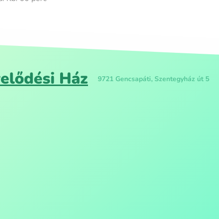
elődési Ház
9721 Gencsapáti, Szentegyház út 5