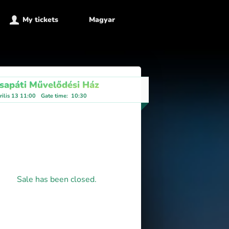
My tickets
Magyar
sapáti Művelődési Ház
ilis 13 11:00
Gate time
:
10:30
Sale has been closed.