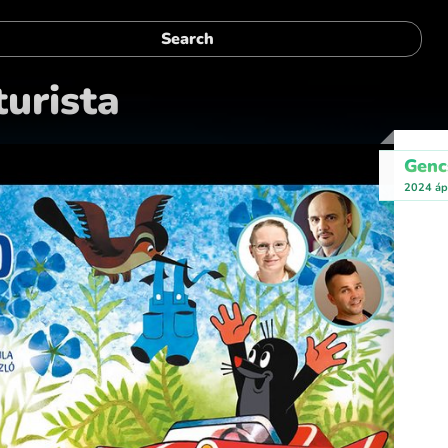
turista
Genc
2024 ápr