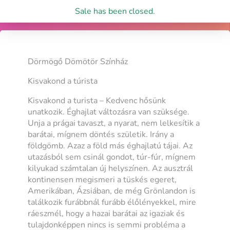
Sale has been closed.
Dörmögő Dömötör Színház
Kisvakond a túrista
Kisvakond a turista – Kedvenc hősünk
unatkozik. Éghajlat változásra van szüksége.
Unja a prágai tavaszt, a nyarat, nem lelkesítik a
barátai, mígnem döntés születik. Irány a
földgömb. Azaz a föld más éghajlatú tájai. Az
utazásból sem csinál gondot, túr-fúr, mígnem
kilyukad számtalan új helyszínen. Az ausztrál
kontinensen megismeri a tüskés egeret,
Amerikában, Ázsiában, de még Grönlandon is
találkozik furábbnál furább élőlényekkel, mire
ráeszmél, hogy a hazai barátai az igaziak és
tulajdonképpen nincs is semmi probléma a