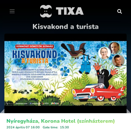
Kisvakond a turista
Nyíregyháza, Korona Hotel (színházterem)
2024 április 07 16:00
Gate time
:
15:30