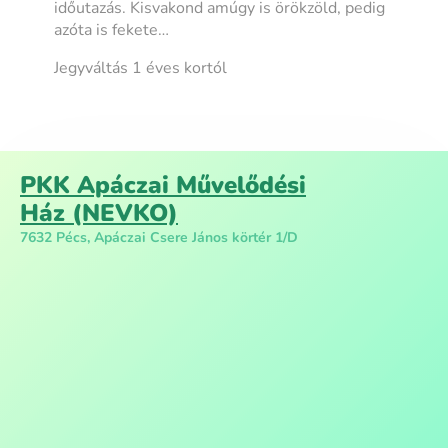
időutazás. Kisvakond amúgy is örökzöld, pedig
azóta is fekete…
Jegyváltás 1 éves kortól
PKK Apáczai Művelődési
Ház (NEVKO)
7632 Pécs, Apáczai Csere János körtér 1/D