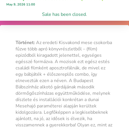
May 9, 2026 11:00
Sale has been closed.
Történet:
Az eredeti Kisvakond mese csokorba
fűzve több apró könyvrészletből – (film)
epizódból kiragadott jelenettel, egységes
egésszé formázva. A mozisok ezt egész estés
családi filmként aposztrofálnák, de mivel ez
egy bábjáték + élőszereplős combo, így
elneveztük ezen a néven. A Budapest
Bábszínház alkotó gárdájának második
dörmőgőszínházas együttműködése, melynek
díszlete és installációi konkrétan a dunai
Mesehajó paraméterei alapján kerültek
kidolgozásra. Legfőképpen a legkisebbeknek
ajánlott, na jó, az idősek is élvezik, ha
visszamennek a gyerekkorba! Olyan ez, mint az