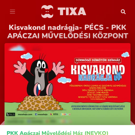
Kisvakond nadrágja- PÉCS - PKK
APÁCZAI MŰVELŐDÉSI KÖZPONT
PKK Apáczai Művelődési Ház (NEVKO)