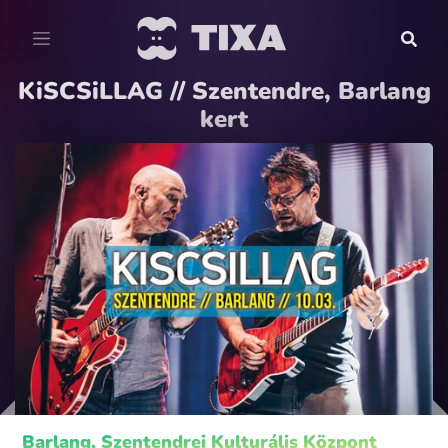
KiSCSiLLAG // Szentendre, Barlang
kert
Barlang, Szentendrei Kulturális Központ