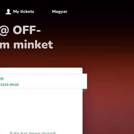
My tickets
Magyar
 @ OFF-
em minket
in
 2025 09:00
Sale has been closed.