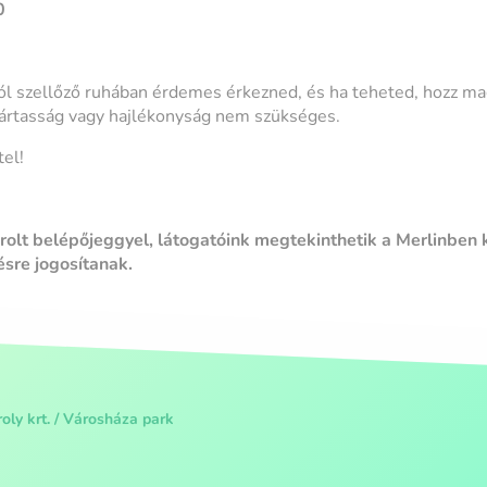
0
ól szellőző ruhában érdemes érkezned, és ha teheted, hozz ma
jártasság vagy hajlékonyság nem szükséges.
el!
lt belépőjeggyel, látogatóink megtekinthetik a Merlinben ki
ésre jogosítanak.
oly krt. / Városháza park