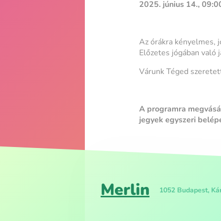
2025. június 14., 09:0
Az órákra kényelmes, j
Előzetes jógában való 
Várunk Téged szeretett
A programra megvásáro
jegyek egyszeri belép
Merlin
1052 Budapest, Kár