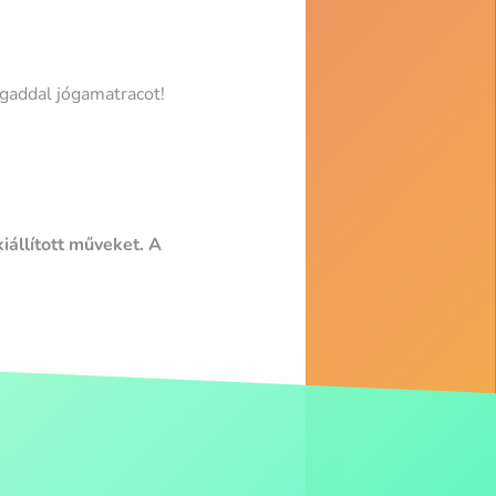
gaddal jógamatracot!
állított műveket. A