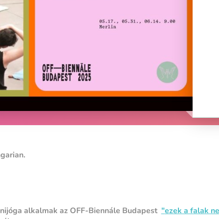
ngarian.
dnijóga alkalmak az OFF-Biennále Budapest
"
ezek a falak n