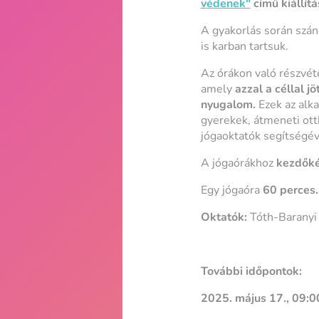
védenek"
című kiállít
A gyakorlás során szán
is karban tartsuk.
Az órákon való részvéte
amely
azzal a céllal j
nyugalom.
Ezek az alk
gyerekek, átmeneti ott
jógaoktatók segítségév
A jógaórákhoz
kezdőké
Egy jógaóra
60 perces.
Oktatók:
Tóth-Baranyi
További időpontok:
2025. május 17., 09:0