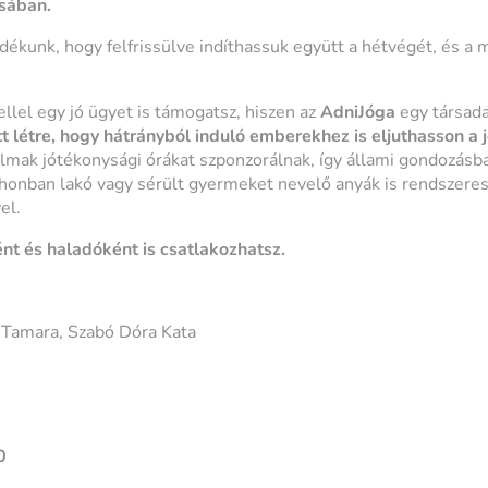
ásában.
dékunk, hogy felfrissülve indíthassuk együtt a hétvégét, és a
llel egy jó ügyet is támogatsz, hiszen az
AdniJóga
egy társada
ött létre, hogy hátrányból induló emberekhez is eljuthasson a j
almak jótékonysági órákat szponzorálnak, így állami gondozás
honban lakó vagy sérült gyermeket nevelő anyák is rendszere
el.
nt és haladóként is csatlakozhatsz.
 Tamara, Szabó Dóra Kata
0