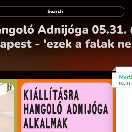
hangoló Adnijóga 05.31.
apest - 'ezek a falak n
Merl
May 31,