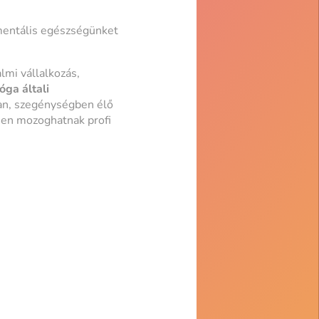
 mentális egészségünket
lmi vállalkozás,
óga általi
ban, szegénységben élő
sen mozoghatnak profi