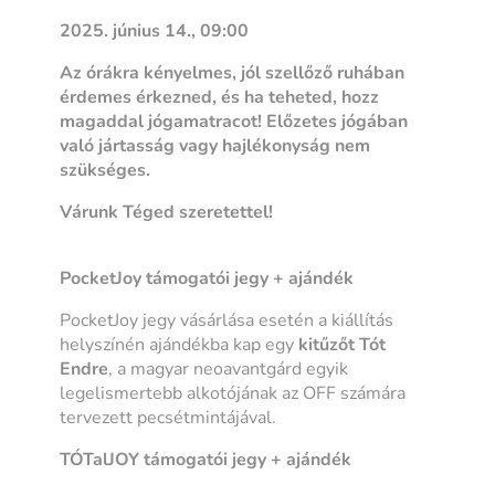
2025. június 14., 09:00
Az órákra kényelmes, jól szellőző ruhában
érdemes érkezned, és ha teheted, hozz
magaddal jógamatracot! Előzetes jógában
való jártasság vagy hajlékonyság nem
szükséges.
Várunk Téged szeretettel!
PocketJoy támogatói jegy + ajándék
PocketJoy jegy vásárlása esetén a kiállítás
helyszínén ajándékba kap egy
kitűzőt
Tót
Endre
, a magyar neoavantgárd egyik
legelismertebb alkotójának az OFF számára
tervezett pecsétmintájával.
TÓTalJOY támogatói jegy + ajándék