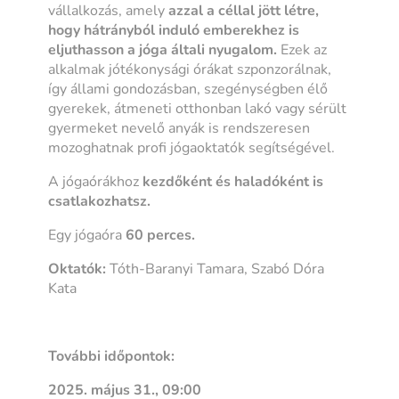
vállalkozás, amely
azzal a céllal jött létre,
hogy hátrányból induló emberekhez is
eljuthasson a jóga általi nyugalom.
Ezek az
alkalmak jótékonysági órákat szponzorálnak,
így állami gondozásban, szegénységben élő
gyerekek, átmeneti otthonban lakó vagy sérült
gyermeket nevelő anyák is rendszeresen
mozoghatnak profi jógaoktatók segítségével.
A jógaórákhoz
kezdőként és haladóként is
csatlakozhatsz.
Egy jógaóra
60 perces.
Oktatók:
Tóth-Baranyi Tamara, Szabó Dóra
Kata
További időpontok:
2025. május 31., 09:00