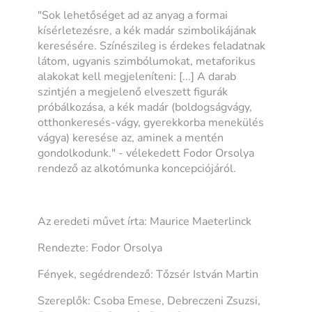
"Sok lehetőséget ad az anyag a formai
kísérletezésre, a kék madár szimbolikájának
keresésére. Színészileg is érdekes feladatnak
látom, ugyanis szimbólumokat, metaforikus
alakokat kell megjeleníteni: [...] A darab
szintjén a megjelenő elveszett figurák
próbálkozása, a kék madár (boldogságvágy,
otthonkeresés-vágy, gyerekkorba menekülés
vágya) keresése az, aminek a mentén
gondolkodunk." - vélekedett Fodor Orsolya
rendező az alkotómunka koncepciójáról.
Az eredeti művet írta: Maurice Maeterlinck
Rendezte: Fodor Orsolya
Fények, segédrendező: Tőzsér István Martin
Szereplők: Csoba Emese, Debreczeni Zsuzsi,