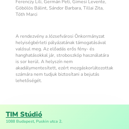
Ferenczy Lili, Germán Peti, Gimesi Levente,
Göbölös Bálint, Sándor Barbara, Tillai Zita,
Tóth Marci
A rendezvény a Józsefvárosi Önkormányzat
helyiségbérleti pályázatának támogatásával
valósul meg. Az előadás erős fény- és
hanghatásokkal jár, stroboszkóp használatára
is sor kerül. A helyszín nem
akadálymentesített, ezért mozgáskorlátozottak
számára nem tudjuk biztosítani a bejutás
lehetőségét.
TIM Stúdió
1088 Budapest, Puskin utca 2.