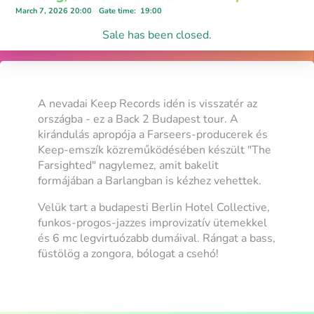
March 7, 2026 20:00
Gate time
:
19:00
Sale has been closed.
A nevadai Keep Records idén is visszatér az
országba - ez a Back 2 Budapest tour. A
kirándulás apropója a Farseers-producerek és
Keep-emszík közreműködésében készült "The
Farsighted" nagylemez, amit bakelit
formájában a Barlangban is kézhez vehettek.
Velük tart a budapesti Berlin Hotel Collective,
funkos-progos-jazzes improvizatív ütemekkel
és 6 mc legvirtuózabb dumáival. Rángat a bass,
füstölög a zongora, bólogat a csehó!