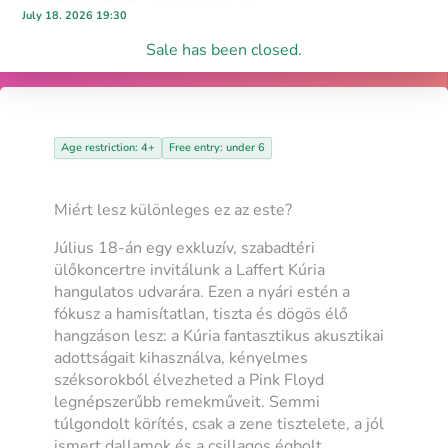
July 18. 2026 19:30
Sale has been closed.
Age restriction: 4+
Free entry: under 6
Miért lesz különleges ez az este?
Július 18-án egy exkluzív, szabadtéri
ülőkoncertre invitálunk a Laffert Kúria
hangulatos udvarára. Ezen a nyári estén a
fókusz a hamisítatlan, tiszta és dögös élő
hangzáson lesz: a Kúria fantasztikus akusztikai
adottságait kihasználva, kényelmes
széksorokból élvezheted a Pink Floyd
legnépszerűbb remekműveit. Semmi
túlgondolt körítés, csak a zene tisztelete, a jól
ismert dallamok és a csillagos égbolt.