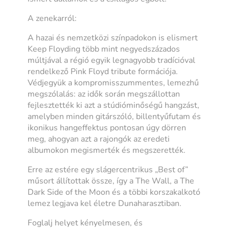
A zenekarról:
A hazai és nemzetközi színpadokon is elismert
Keep Floyding több mint negyedszázados
múltjával a régió egyik legnagyobb tradícióval
rendelkező Pink Floyd tribute formációja.
Védjegyük a kompromisszummentes, lemezhű
megszólalás: az idők során megszállottan
fejlesztették ki azt a stúdióminőségű hangzást,
amelyben minden gitárszóló, billentyűfutam és
ikonikus hangeffektus pontosan úgy dörren
meg, ahogyan azt a rajongók az eredeti
albumokon megismerték és megszerették.
Erre az estére egy slágercentrikus „Best of”
műsort állítottak össze, így a The Wall, a The
Dark Side of the Moon és a többi korszakalkotó
lemez legjava kel életre Dunaharasztiban.
Foglalj helyet kényelmesen, és