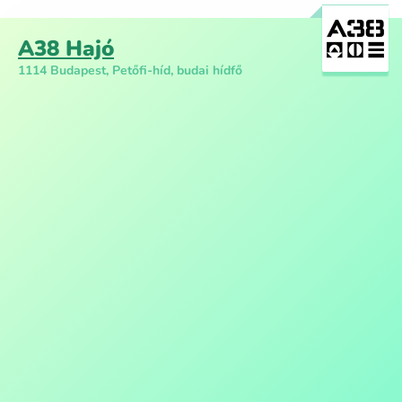
A38 Hajó
1114 Budapest, Petőfi-híd, budai hídfő