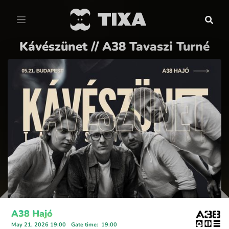
Kávészünet // A38 Tavaszi Turné
A38 Hajó
May 21, 2026 19:00
Gate time
:
19:00