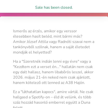
Sale has been closed.
Ismerős az érzés, amikor egy verssor
élesebben hasít beléd, mint bármi más?
Amikor József Attila vagy Radnóti szavai nem a
tankönyvből szólnak, hanem a saját életedet
mondják el helyetted?
Ha a "Szeretnék indián lenni egy évre" vagy a
"Kezdtem ezt a verset én..." hallatán nem csak
egy dalt hallasz, hanem libabőrös leszel, akkor
2026. május 21-én neked nem csak ajánlott,
hanem kötelező ott lenned az A38 Hajón.
Ez a "láthatatlan kapocs", amire vártál. Ne csak
hallgasd a Spotify-on – éld át velünk, és több
száz hozzád hasonló emberrel együtt a Duna
felett.