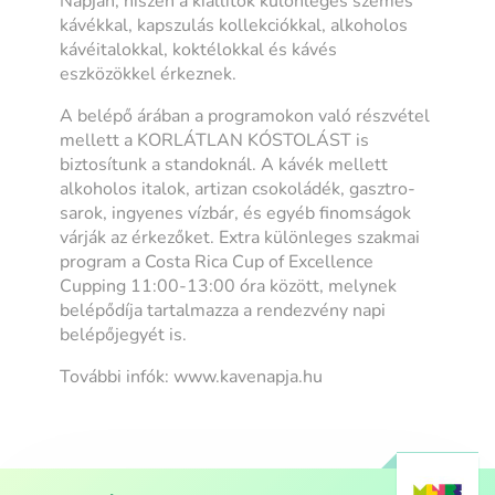
Napján, hiszen a kiállítók különleges szemes
kávékkal, kapszulás kollekciókkal, alkoholos
kávéitalokkal, koktélokkal és kávés
eszközökkel érkeznek.
A belépő árában a programokon való részvétel
mellett a KORLÁTLAN KÓSTOLÁST is
biztosítunk a standoknál. A kávék mellett
alkoholos italok, artizan csokoládék, gasztro-
sarok, ingyenes vízbár, és egyéb finomságok
várják az érkezőket. Extra különleges szakmai
program a Costa Rica Cup of Excellence
Cupping 11:00-13:00 óra között, melynek
belépődíja tartalmazza a rendezvény napi
belépőjegyét is.
További infók: www.kavenapja.hu