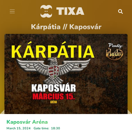
Kárpátia // Kaposvár
Kaposvár Aréna
March 15, 2024
Gate time
:
18:30