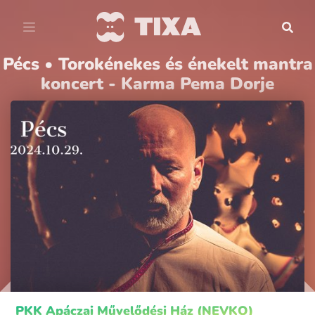
Pécs • Torokénekes és énekelt mantra
koncert - Karma Pema Dorje
PKK Apáczai Művelődési Ház (NEVKO)