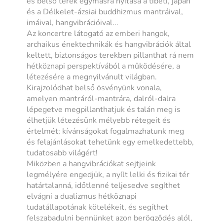
és belső terek egymásra nyitása a tibeti, japán
és a Délkelet-ázsiai buddhizmus mantráival,
imáival, hangvibrációival...
Az koncertre látogató az emberi hangok,
archaikus énektechnikák és hangvibrációk által
keltett, biztonságos terekben pillanthat rá nem
hétköznapi perspektívából a működésére, a
létezésére a megnyilvánult világban.
Kirajzolódhat belső ösvényünk vonala,
amelyen mantráról-mantrára, dalról-dalra
lépegetve megpillanthatjuk és talán meg is
élhetjük létezésünk mélyebb rétegeit és
értelmét; kívánságokat fogalmazhatunk meg
és felajánlásokat tehetünk egy emelkedettebb,
tudatosabb világért!
Miközben a hangvibrációkat sejtjeink
legmélyére engedjük, a nyílt lelki és fizikai tér
határtalanná, időtlenné teljesedve segíthet
elvágni a dualizmus hétköznapi
tudatállapotának kötelékeit, és segíthet
felszabadulni bennünket azon berögződés alól,