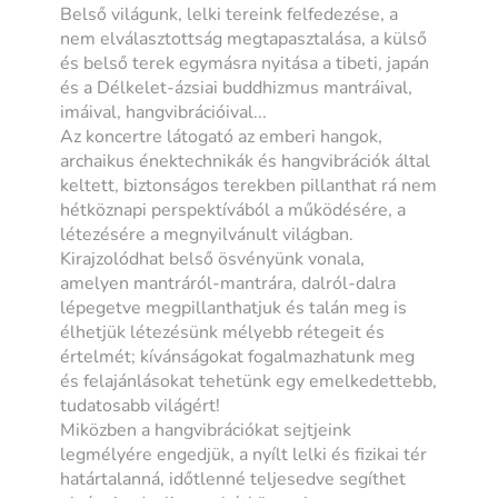
Belső világunk, lelki tereink felfedezése, a
nem elválasztottság megtapasztalása, a külső
és belső terek egymásra nyitása a tibeti, japán
és a Délkelet-ázsiai buddhizmus mantráival,
imáival, hangvibrációival...
Az koncertre látogató az emberi hangok,
archaikus énektechnikák és hangvibrációk által
keltett, biztonságos terekben pillanthat rá nem
hétköznapi perspektívából a működésére, a
létezésére a megnyilvánult világban.
Kirajzolódhat belső ösvényünk vonala,
amelyen mantráról-mantrára, dalról-dalra
lépegetve megpillanthatjuk és talán meg is
élhetjük létezésünk mélyebb rétegeit és
értelmét; kívánságokat fogalmazhatunk meg
és felajánlásokat tehetünk egy emelkedettebb,
tudatosabb világért!
Miközben a hangvibrációkat sejtjeink
legmélyére engedjük, a nyílt lelki és fizikai tér
határtalanná, időtlenné teljesedve segíthet