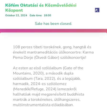
Köfém Oktatási és Közművelődési
Központ
October 22, 2024
Gate time
:
18:00
Sale has been closed.
108 perces tibeti torokének, gong, hangtál és
énekelt mantrameditációs ülőkoncertre: Karma
Pema Dorje (Ölvedi Gábor) szólókoncertje!
Az esten az első szólóalbum (Gate of the
Mountains, 2020), a második dupla
szólóalbum (Tara, 2022), és a legújabb,
harmadik, 2024-es szólólemez
(Menedék/Refuge, 2024) lemezekről
hallhatóak majd megzenésített buddhista
mantrák a torokénekes, ütőhangszeres,
multiinstrumentalista előadásában.