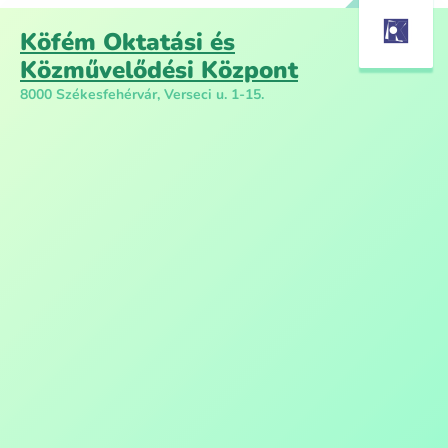
Köfém Oktatási és
Közművelődési Központ
8000 Székesfehérvár, Verseci u. 1-15.