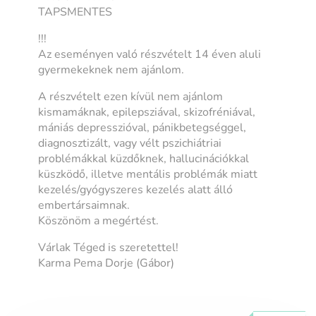
TAPSMENTES
!!!
Az eseményen való részvételt 14 éven aluli
gyermekeknek nem ajánlom.
A részvételt ezen kívül nem ajánlom
kismamáknak, epilepsziával, skizofréniával,
mániás depresszióval, pánikbetegséggel,
diagnosztizált, vagy vélt pszichiátriai
problémákkal küzdőknek, hallucinációkkal
küszködő, illetve mentális problémák miatt
kezelés/gyógyszeres kezelés alatt álló
embertársaimnak.
Köszönöm a megértést.
Várlak Téged is szeretettel!
Karma Pema Dorje (Gábor)