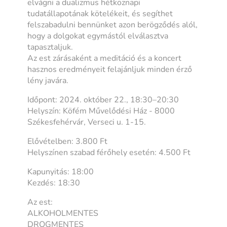
elvágni a dualizmus hétköznapi
tudatállapotának kötelékeit, és segíthet
felszabadulni bennünket azon berögződés alól,
hogy a dolgokat egymástól elválasztva
tapasztaljuk.
Az est zárásaként a meditáció és a koncert
hasznos eredményeit felajánljuk minden érző
lény javára.
Időpont: 2024. október 22., 18:30–20:30
Helyszín: Köfém Művelődési Ház - 8000
Székesfehérvár, Verseci u. 1-15.
Elővételben: 3.800 Ft
Helyszínen szabad férőhely esetén: 4.500 Ft
Kapunyitás: 18:00
Kezdés: 18:30
Az est:
ALKOHOLMENTES
DROGMENTES