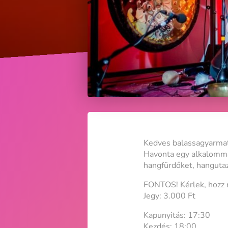
Kedves balassagyarmat
Havonta egy alkalomma
hangfürdőket, hangutaz
FONTOS! Kérlek, hozz 
Jegy: 3.000 Ft
Kapunyitás: 17:30
Kezdés: 18:00