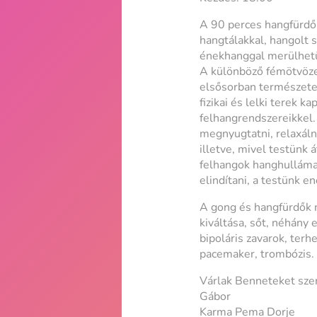
A 90 perces hangfürdő
hangtálakkal, hangolt 
énekhanggal merülhetü
A különböző fémötvözet
elsősorban természetes
fizikai és lelki terek 
felhangrendszereikkel
megnyugtatni, relaxáln
illetve, mivel testünk
felhangok hanghullámai
elindítani, a testünk e
A gong és hangfürdők n
kiváltása, sőt, néhány 
bipoláris zavarok, terh
pacemaker, trombózis.
Várlak Benneteket szer
Gábor
Karma Pema Dorje