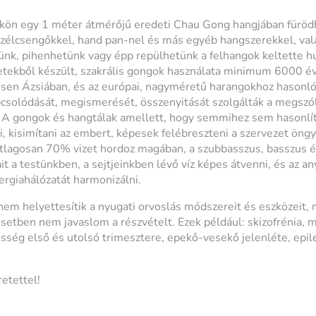
kön egy 1 méter átmérőjű eredeti Chau Gong hangjában füröd
szélcsengőkkel, hand pan-nel és más egyéb hangszerekkel, va
nk, pihenhetünk vagy épp repülhetünk a felhangok keltette h
ekből készült, szakrális gongok használata minimum 6000 évr
en Ázsiában, és az európai, nagyméretű harangokhoz hasonlóa
kapcsolódását, megismerését, összenyitását szolgálták a megszó
. A gongok és hangtálak amellett, hogy semmihez sem hasonl
i, kisimítani az embert, képesek felébreszteni a szervezet öng
 átlagosan 70% vizet hordoz magában, a szubbasszus, basszus é
t a testünkben, a sejtjeinkben lévő víz képes átvenni, és az a
nergiahálózatát harmonizálni.
em helyettesítik a nyugati orvoslás módszereit és eszközeit, 
esetben nem javaslom a részvételt. Ezek például: skizofrénia, 
esség első és utolsó trimesztere, epekő-vesekő jelenléte, epil
etettel!