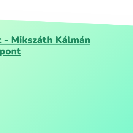
 - Mikszáth Kálmán
zpont