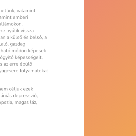
hetünk, valamint
lamint emberi
ullámokon.
e nyúlik vissza
n a külső és belső, a
laló, gazdag
ítható módon képesek
yógyító képességeit,
s az erre épülő
nyagcsere folyamatokat
nem céljuk ezek
mániás depresszió,
epszia, magas láz,