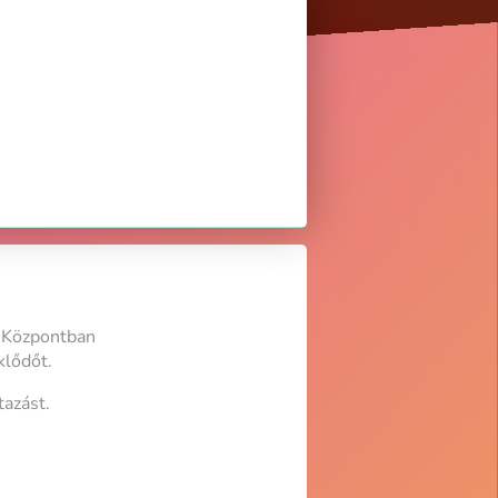
 Központban
klődőt.
azást.