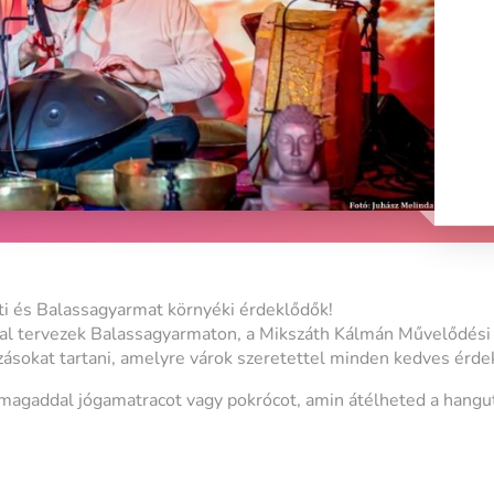
i és Balassagyarmat környéki érdeklődők!
l tervezek Balassagyarmaton, a Mikszáth Kálmán Művelődési
ásokat tartani, amelyre várok szeretettel minden kedves érde
magaddal jógamatracot vagy pokrócot, amin átélheted a hangut