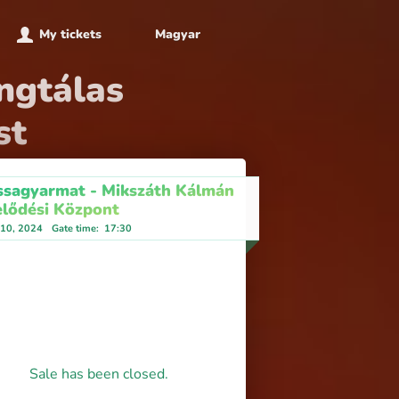
My tickets
Magyar
ngtálas
st
ssagyarmat - Mikszáth Kálmán
lődési Központ
 10, 2024
Gate time
:
17:30
Sale has been closed.