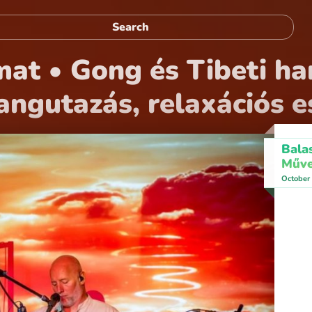
at • Gong és Tibeti ha
angutazás, relaxációs e
Bala
Műve
October