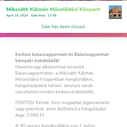
Mikszáth Kálmán Művelődési Központ
April 14, 2024
Gate time
:
17:30
Sale has been closed.
Kedves balassagyarmati és Balassagyarmat
környéki érdeklődők!
Havonta egy alkalommal tervezek
Balassagyarmaton, a Mikszáth Kálmán
Művelődési Központban hangfürdőket,
hangutazásokat tartani, amelyre várok
szeretettel minden kedves érdeklődőt.
FONTOS! Kérlek, hozz magaddal jógamatracot
vagy pokrócot, amin átélheted a hangutazást.
Jegy: 3.000 Ft
A 90 perces hangfürdőkön egy 1 méter