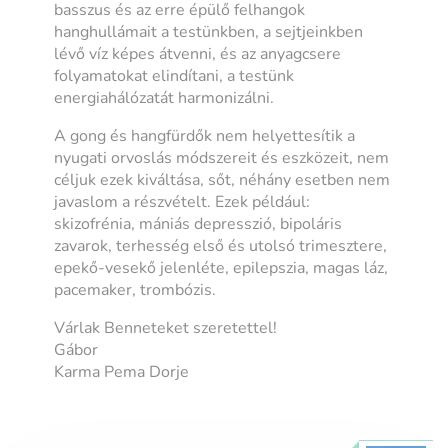
basszus és az erre épülő felhangok
hanghullámait a testünkben, a sejtjeinkben
lévő víz képes átvenni, és az anyagcsere
folyamatokat elindítani, a testünk
energiahálózatát harmonizálni.
A gong és hangfürdők nem helyettesítik a
nyugati orvoslás módszereit és eszközeit, nem
céljuk ezek kiváltása, sőt, néhány esetben nem
javaslom a részvételt. Ezek például:
skizofrénia, mániás depresszió, bipoláris
zavarok, terhesség első és utolsó trimesztere,
epekő-vesekő jelenléte, epilepszia, magas láz,
pacemaker, trombózis.
Várlak Benneteket szeretettel!
Gábor
Karma Pema Dorje