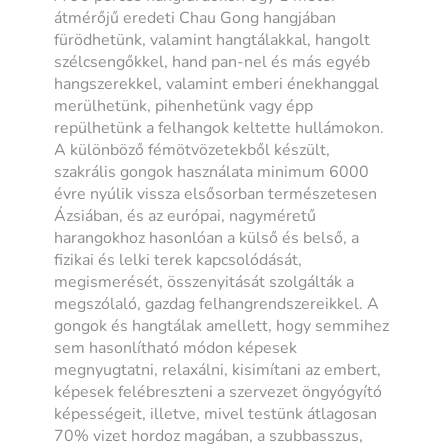
átmérőjű eredeti Chau Gong hangjában
fürödhetünk, valamint hangtálakkal, hangolt
szélcsengőkkel, hand pan-nel és más egyéb
hangszerekkel, valamint emberi énekhanggal
merülhetünk, pihenhetünk vagy épp
repülhetünk a felhangok keltette hullámokon.
A különböző fémötvözetekből készült,
szakrális gongok használata minimum 6000
évre nyúlik vissza elsősorban természetesen
Ázsiában, és az európai, nagyméretű
harangokhoz hasonlóan a külső és belső, a
fizikai és lelki terek kapcsolódását,
megismerését, összenyitását szolgálták a
megszólaló, gazdag felhangrendszereikkel. A
gongok és hangtálak amellett, hogy semmihez
sem hasonlítható módon képesek
megnyugtatni, relaxálni, kisimítani az embert,
képesek felébreszteni a szervezet öngyógyító
képességeit, illetve, mivel testünk átlagosan
70% vizet hordoz magában, a szubbasszus,