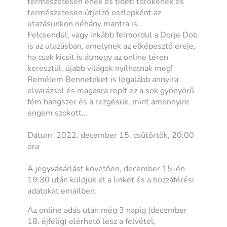
természetesen ének és tibeti torokének és
természetesen útjelző oszlopként az
utazásunkon néhány mantra is.
Felcsendül, vagy inkább felmordul a Dorje Dob
is az utazásban, amelynek az elképesztő ereje,
ha csak kicsit is átmegy az online téren
keresztül, újabb világok nyílhatnak meg!
Remélem Benneteket is legalább annyira
elvarázsol és magasra repít ez a sok gyönyörű
fém hangszer és a rezgésük, mint amennyire
engem szokott...
Dátum: 2022. december 15. csütörtök, 20:00
óra
A jegyvásárlást követően, december 15-én
19:30 után küldjük el a linket és a hozzáférési
adatokat emailben.
Az online adás után még 3 napig (december
18. éjfélig) elérhető lesz a felvétel,