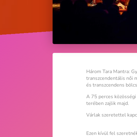
Három Tara Mantra: Gyó
transzcendentális női 
és transzcendens bölc
A 75 perces közösségi
terében zajlik majd.
Várlak szeretettel kap
Ezen kívül fel szeretnék