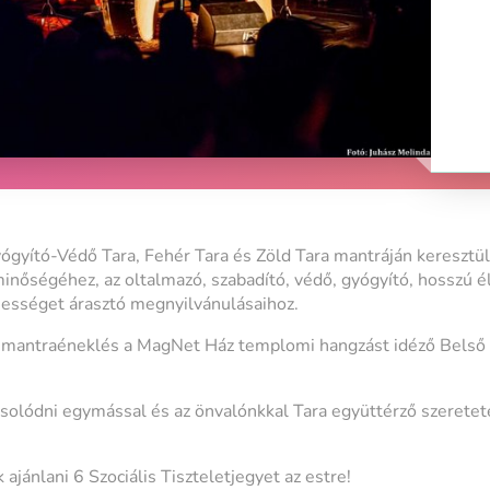
gyító-Védő Tara, Fehér Tara és Zöld Tara mantráján keresztü
minőségéhez, az oltalmazó, szabadító, védő, gyógyító, hosszú é
sességet árasztó megnyilvánulásaihoz.
 mantraéneklés a MagNet Ház templomi hangzást idéző Belső
csolódni egymással és az önvalónkkal Tara együttérző szeretet
 ajánlani 6 Szociális Tiszteletjegyet az estre!