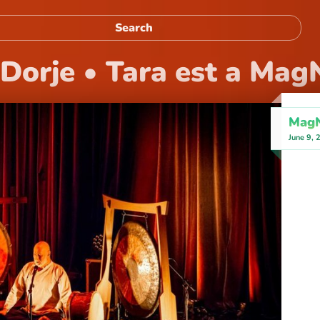
orje • Tara est a Mag
MagN
June 9, 