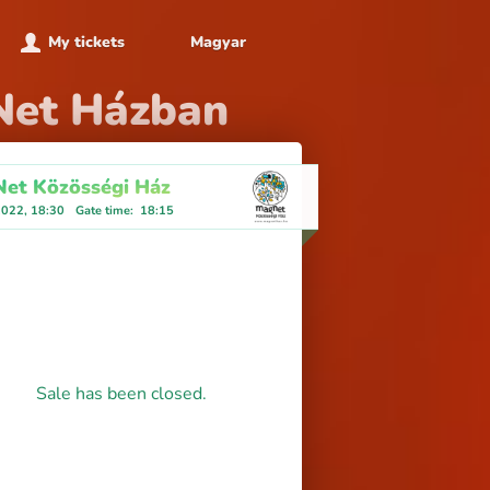
My tickets
Magyar
Net Házban
et Közösségi Ház
2022, 18:30
Gate time
:
18:15
Sale has been closed.