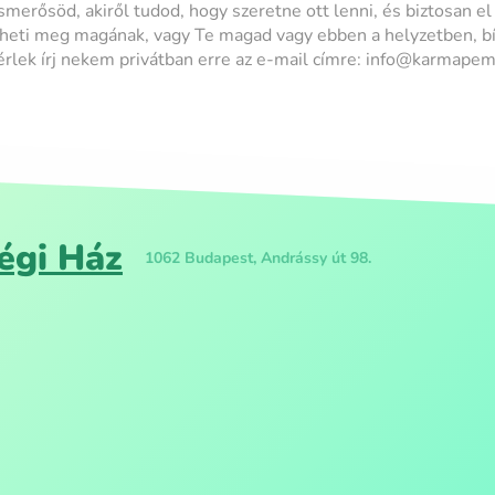
smerősöd, akiről tudod, hogy szeretne ott lenni, és biztosan el 
heti meg magának, vagy Te magad vagy ebben a helyzetben, bí
rlek írj nekem privátban erre az e-mail címre: info@karmape
égi Ház
1062 Budapest, Andrássy út 98.