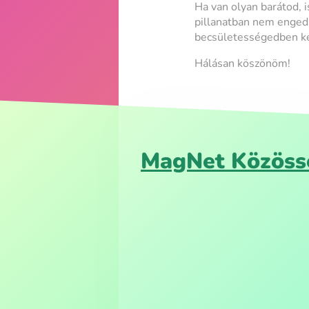
Ha van olyan barátod, i
pillanatban nem enged
becsületességedben ké
Hálásan köszönöm!
MagNet Közöss