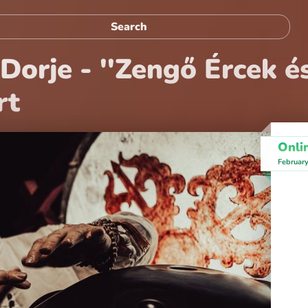
orje - ''Zengő Ércek és
rt
Onli
Februar