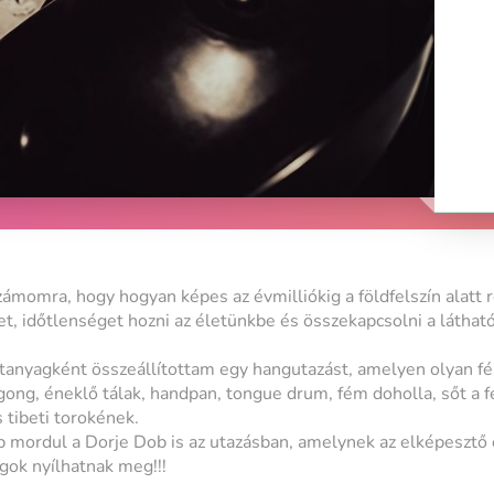
zámomra, hogy hogyan képes az évmilliókig a földfelszín alatt 
t, időtlenséget hozni az életünkbe és összekapcsolni a látható
rtanyagként összeállítottam egy hangutazást, amelyen olyan f
gong, éneklő tálak, handpan, tongue drum, fém doholla, sőt a f
tibeti torokének.
 mordul a Dorje Dob is az utazásban, amelynek az elképesztő er
gok nyílhatnak meg!!!