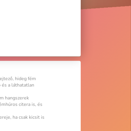
rejtező, hideg fém
 és a láthatatlan
ém hangszerek
émhúros citera is, és
eje, ha csak kicsit is