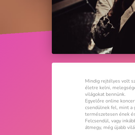
Mindig rejtélyes volt s
életre kelni, melegsége
világokat bennünk.
Egyelőre online konce
csendülnek fel, mint a 
természetesen ének és 
Felcsendül, vagy inkább
átmegy, még újabb vilá