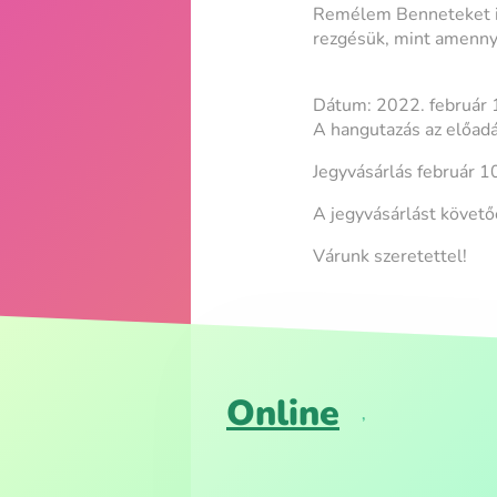
Remélem Benneteket is 
rezgésük, mint amennyi
Dátum: 2022. február 1
A hangutazás az előad
Jegyvásárlás február 1
A jegyvásárlást követő
Várunk szeretettel!
Online
,