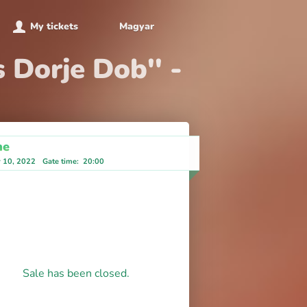
My tickets
Magyar
 Dorje Dob'' -
ne
y 10, 2022
Gate time
:
20:00
Sale has been closed.