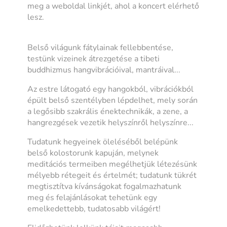
meg a weboldal linkjét, ahol a koncert elérhető
lesz.
Belső világunk fátylainak fellebbentése,
testünk vizeinek átrezgetése a tibeti
buddhizmus hangvibrációival, mantráival...
Az estre látogató egy hangokból, vibrációkból
épült belső szentélyben lépdelhet, mely során
a legősibb szakrális énektechnikák, a zene, a
hangrezgések vezetik helyszínről helyszínre...
Tudatunk hegyeinek öleléséből belépünk
belső kolostorunk kapuján, melynek
meditációs termeiben megélhetjük létezésünk
mélyebb rétegeit és értelmét; tudatunk tükrét
megtisztítva kívánságokat fogalmazhatunk
meg és felajánlásokat tehetünk egy
emelkedettebb, tudatosabb világért!