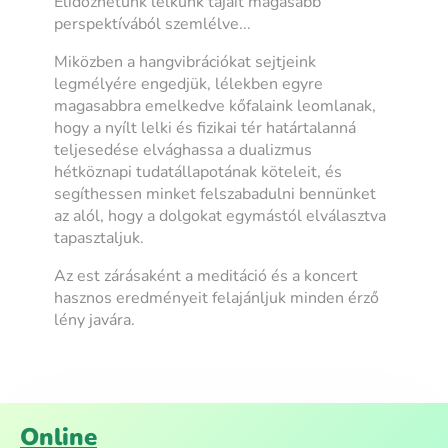
Elidőzhetünk lelkünk tájait magasabb
perspektívából szemlélve...
Miközben a hangvibrációkat sejtjeink
legmélyére engedjük, lélekben egyre
magasabbra emelkedve kőfalaink leomlanak,
hogy a nyílt lelki és fizikai tér határtalanná
teljesedése elvághassa a dualizmus
hétköznapi tudatállapotának köteleit, és
segíthessen minket felszabadulni bennünket
az alól, hogy a dolgokat egymástól elválasztva
tapasztaljuk.
Az est zárásaként a meditáció és a koncert
hasznos eredményeit felajánljuk minden érző
lény javára.
Online