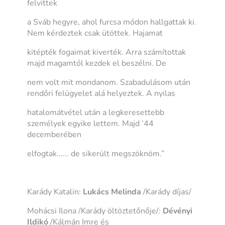
felvittek
a Sváb hegyre, ahol furcsa módon hallgattak ki.
Nem kérdeztek csak ütöttek. Hajamat
kitépték fogaimat kiverték. Arra számítottak
majd magamtól kezdek el beszélni. De
nem volt mit mondanom. Szabadulásom után
rendőri felügyelet alá helyeztek. A nyilas
hatalomátvétel után a legkeresettebb
személyek egyike lettem. Majd ’44
decemberében
elfogtak...... de sikerült megszöknöm.”
Karády Katalin:
Lukács Melinda
/Karády díjas/
Mohácsi Ilona /Karády öltöztetőnője/:
Dévényi
Ildikó
/Kálmán Imre és